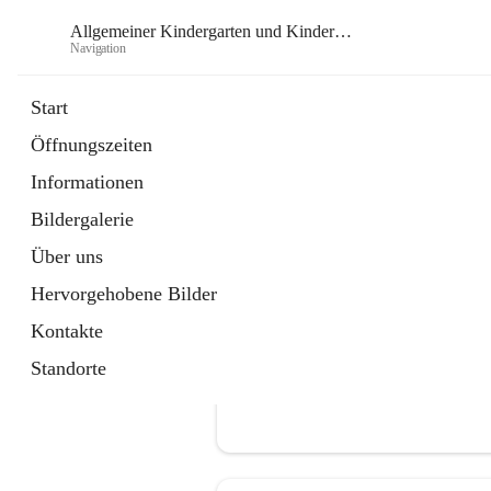
Allgemeiner Kindergarten und Kinderkrippe Gabersdorf
Navigation
Allgemein
Start
Öffnungszeiten
öffnet
Heilpädagogischer Kindergarten Gabe
Informationen
in
Externe Webseite
neuem
Bildergalerie
Tab
Über uns
Hervorgehobene Bilder
Kontakte
Standorte