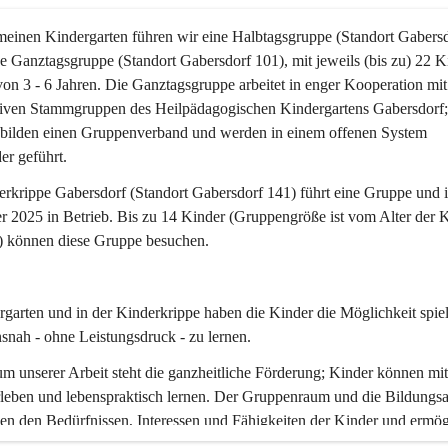
einen Kindergarten führen wir eine 
Halbtagsgruppe (Standort Gabersd
e 
Ganztagsgruppe (Standort Gabersdorf 101)
, mit jeweils (bis zu) 22 
von 3 - 6 Jahren. Die 
Ganztagsgruppe
 arbeitet in enger Kooperation mit
iven Stammgruppen des Heilpädagogischen Kindergartens Gabersdorf; 
bilden einen 
Gruppenverband
 und werden in einem offenen System 
er geführt.
erkrippe
Gabersdorf (Standort Gabersdorf 141) 
führt eine Gruppe und is
 2025 in Betrieb. Bis zu 14 Kinder (Gruppengröße ist vom Alter der K
) können diese Gruppe besuchen. 
garten und in der Kinderkrippe haben die Kinder die Möglichkeit spiel
snah - ohne Leistungsdruck - zu lernen.
m unserer Arbeit steht die ganzheitliche Förderung; Kinder können 
mit
rleben
 und lebenspraktisch lernen. Der Gruppenraum und die Bildungs
en den Bedürfnissen, Interessen und Fähigkeiten der Kinder und ermög
ge Lernprozesse
.