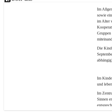
Im Allgem
sowie ein
im Alter 
Kooperat
Gruppen 
miteinand
Die 
Kind
September
abhängig
Im Kinder
und leben
Im Zentru
Sinnen e
entsprech
vielfälti