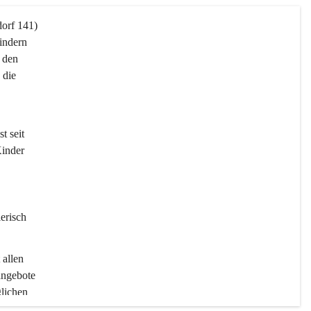
orf 141) 
Kindern 
 den 
die 
t seit 
inder 
erisch 
 allen 
angebote 
lichen 