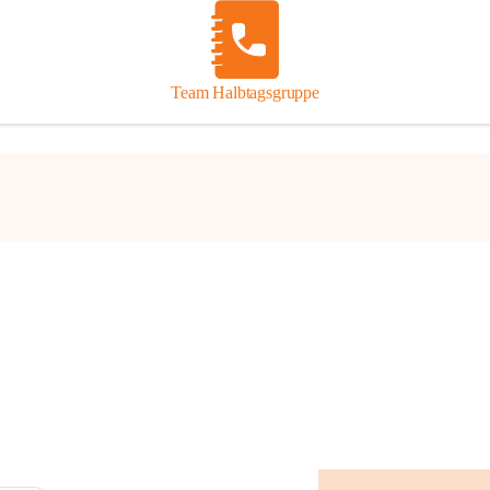
bereiche:
Team Halbtagsgruppe
änderübergreifender Bildungs-Rahmenplan Österreich)
nen und soziale Beziehungen
nd Gesellschaft
e und Kommunikation
ng und Gesundheit
k und Gestaltung
und Technik