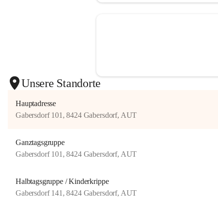
"Das Stau
Bildungs
(Bundesl
Unsere Standorte
- Emotio
- Ethik u
Hauptadresse
Gabersdorf 101, 8424 Gabersdorf, AUT
- Sprach
- Bewegu
Ganztagsgruppe
- Ästheti
Gabersdorf 101, 8424 Gabersdorf, AUT
- Natur 
Halbtagsgruppe / Kinderkrippe
Gabersdorf 141, 8424 Gabersdorf, AUT