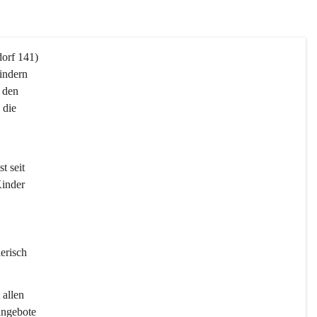
orf 141) 
Kindern 
 den 
die 
t seit 
inder 
erisch 
 allen 
angebote 