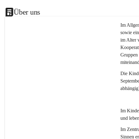
Über uns
Im Allgem
sowie ein
im Alter 
Kooperat
Gruppen 
miteinand
Die 
Kind
September
abhängig
Im Kinder
und leben
Im Zentru
Sinnen e