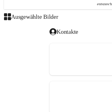
entsprech
vielfälti
Ausgewählte Bilder
Wir arbei
Lebenswel
Kontakte
genauso i
Besonders
Erziehung
eine fami
Stelle, d
eine herz
Förderung
"Kinder m
Wir möcht
können u
wir auch 