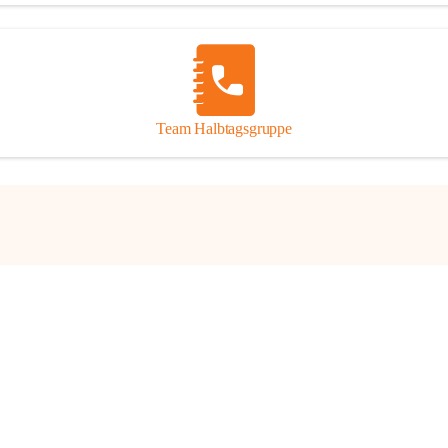
nen ist die Saat aus der das Wissen wächst."
  (Reinhard Kahl)
bereiche:
Team Halbtagsgruppe
änderübergreifender Bildungs-Rahmenplan Österreich)
nen und soziale Beziehungen
nd Gesellschaft
e und Kommunikation
ng und Gesundheit
k und Gestaltung
und Technik