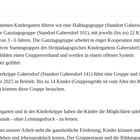
einen Kindergarten führen wir eine 
Halbtagsgruppe (Standort Gabersd
e 
Ganztagsgruppe (Standort Gabersdorf 101)
, mit jeweils (bis zu) 22 
von 3 - 6 Jahren. Die 
Ganztagsgruppe
 arbeitet in enger Kooperation mit
iven Stammgruppen des Heilpädagogischen Kindergartens Gabersdorf; 
bilden einen 
Gruppenverband
 und werden in einem offenen System 
er geführt.
erkrippe
Gabersdorf (Standort Gabersdorf 141) 
führt eine Gruppe und is
 2025 in Betrieb. Bis zu 14 Kinder (Gruppengröße ist vom Alter der K
) können diese Gruppe besuchen. 
garten und in der Kinderkrippe haben die Kinder die Möglichkeit spiel
snah - ohne Leistungsdruck - zu lernen.
m unserer Arbeit steht die ganzheitliche Förderung; Kinder können 
mit
rleben
 und lebenspraktisch lernen. Der Gruppenraum und die Bildungs