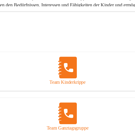
en den Bedürfnissen, Interessen und Fähigkeiten der Kinder und ermög
ge Lernprozesse
.
ten nach einem 
situationsorientierten Ansatz
, der die Bedürfnisse, Inter
ten der Kinder in den Mittelpunkt stellt. Jedes Kind ist einzigartig – u
ndividuell gestalten wir unseren pädagogischen Alltag.
 viel Wert legen wir auf eine 
Vertrauensbeziehung
 zwischen Kind, 
sberechtigten und dem pädagogischen Fachpersonal. Geborgenheit, Sic
liäre Atmosphäre sowie klare Strukturen und Rituale stehen dabei an ers
amit sich das Zusammenleben als Miteinander und Füreinander gestaltet
liche und liebevolle Atmosphäre als Basis, macht eine wertvolle Bildun
Team Kinderkrippe
 im Kindergarten und in der Kinderkrippe erst möglich.
üssen nicht alles können - aber die Möglichkeit haben alles lernen zu
en den Kindern genügend Zeit, Raum und Freiheit geben, um sich entf
nd Eigenerfahrungen zu sammeln. Als elementarpädagogische Einricht
ein Ort der Information, Beratung und Begleitung für Familien.
Team Ganztagsgruppe