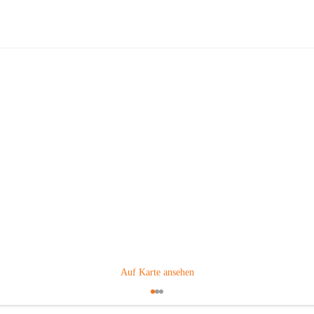
er Kindergarten und Kinderkrippe 
rsdorf
Hauptadresse
Gabersdorf 101, 8424 Gabersdorf, AUT
Auf Karte ansehen