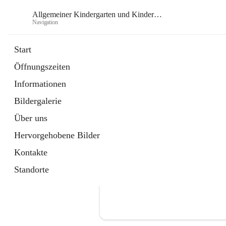
Allgemeiner Kindergarten und Kinderkrippe Gabersdorf
Navigation
Allgemein
Start
Öffnungszeiten
öffnet
Heilpädagogischer Kindergarten Gabe
Informationen
in
Externe Webseite
neuem
Bildergalerie
Tab
Über uns
Hervorgehobene Bilder
Kontakte
Standorte