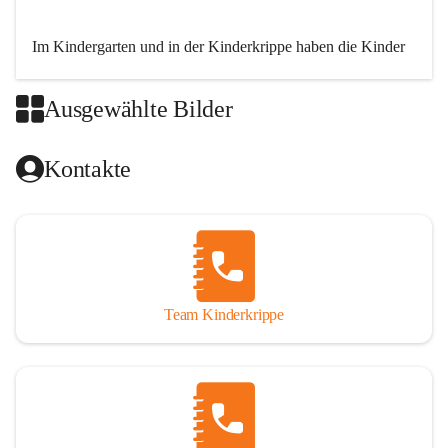
Im Kindergarten und in der Kinderkrippe haben die Kinder 
die Möglichkeit spielerisch und lebensnah - ohne 
Leistungsdruck - zu lernen.
Ausgewählte Bilder
Im Zentrum unserer Arbeit steht die ganzheitliche 
Förderung; Kinder können 
mit allen Sinnen erleben
 und 
Kontakte
lebenspraktisch lernen. Der Gruppenraum und die 
Bildungsangebote entsprechen den Bedürfnissen, Interessen 
und Fähigkeiten der Kinder und ermöglichen 
vielfältige 
Lernprozesse
.
Wir arbeiten nach einem 
situationsorientierten Ansatz
, der 
die Bedürfnisse, Interessen und Lebenswelten der Kinder in 
Team Kinderkrippe
den Mittelpunkt stellt. Jedes Kind ist einzigartig – und 
genauso individuell gestalten wir unseren pädagogischen 
Alltag.
Besonders viel Wert legen wir auf eine 
Vertrauensbeziehung
zwischen Kind, Erziehungsberechtigten und dem 