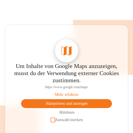
(Reinhard Kahl)
Bildungsbereiche:
(Bundesländerübergreifender Bildungs-Rahmenplan 
Österreich)
- Emotionen und soziale Beziehungen
- Ethik und Gesellschaft
Um Inhalte von Google Maps anzuzeigen,
- Sprache und Kommunikation
musst du der Verwendung externer Cookies
zustimmen.
- Bewegung und Gesundheit
https://www.google.com/maps
- Ästhetik und Gestaltung
Mehr erfahren
Akzeptieren und anzeigen
- Natur und Technik
Ablehnen
Auswahl merken