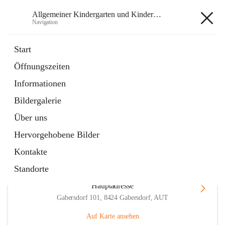
Allgemeiner Kindergarten und Kinderkrippe Gabersdorf
Navigation
Allgemeiner Kindergarten und
Start
Kinderkrippe Gabersdorf
Öffnungszeiten
Informationen
öffnet
Heilpädagogischer Kindergarten Gabersdorf
Bildergalerie
in
Externe Webseite
neuem
Über uns
Tab
Hervorgehobene Bilder
Kontakte
Standorte
Hauptadresse
Gabersdorf 101, 8424 Gabersdorf, AUT
Auf Karte ansehen